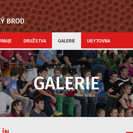
KÝ BROD
RNAJE
DRUŽSTVA
GALERIE
UBYTOVNA
GALERIE
LÍN