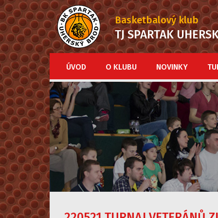
Basketbalový klub
TJ SPARTAK UHERS
ÚVOD
O KLUBU
NOVINKY
TU
220521 TURNAJ VETERÁNŮ Z