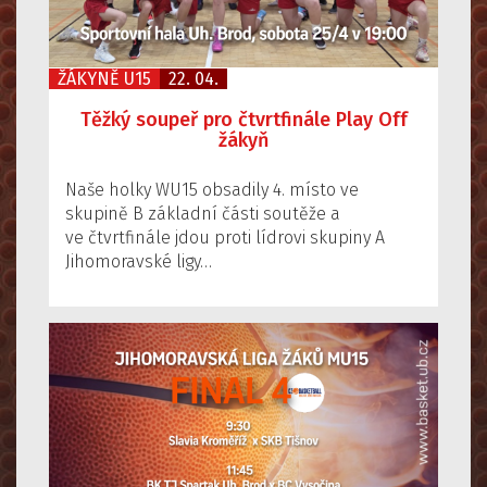
ŽÁKYNĚ U15
22. 04.
Těžký soupeř pro čtvrtfinále Play Off
žákyň
Naše holky WU15 obsadily 4. místo ve
skupině B základní části soutěže a
ve čtvrtfinále jdou proti lídrovi skupiny A
Jihomoravské ligy…