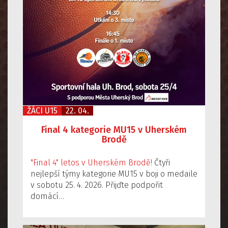
ŽÁCI U15
22. 04.
Final 4 kategorie MU15 v Uherském
Brodě
"Final 4" letos v Uherském Brodě!
Čtyři
nejlepší týmy kategorie MU15 v boji o medaile
v sobotu 25. 4. 2026. Přijďte podpořit
domácí…