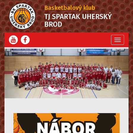
Basketbalový klub
TJ SPARTAK UHERSKÝ
BROD
Menu
Předchozí
Další