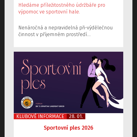
Hledáme příležitostného údržbáře pro
výpomoc ve sportovní hale.
Nenáročná a nepravidelná při-výdělečnou
činnost v příjemném prostředí…
KLUBOVÉ INFORMACE
28. 01.
Sportovní ples 2026