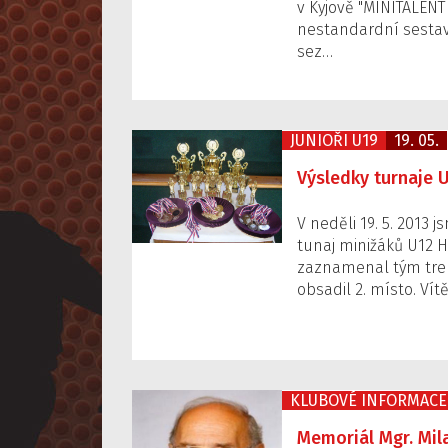
v Kyjově "MINITALENT 
nestandardní sestav
sez…
JUNIOŘI U19
19. 05.
Výsledky turnaje 
V neděli 19. 5. 2013 
tunaj minižáků U12 H
zaznamenal tým trené
obsadil 2. místo. Ví
KLUBOVÉ INFORMACE
Memoriál Mgr. Mil