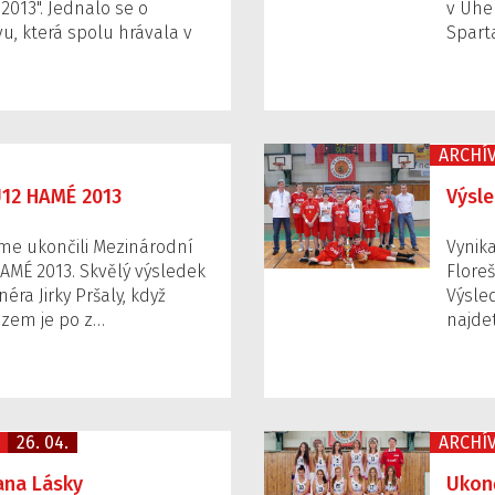
2013". Jednalo se o
v Uhe
u, která spolu hrávala v
Sparta
ARCHÍ
U12 HAMÉ 2013
Výsle
jsme ukončili Mezinárodní
Vynik
AMÉ 2013. Skvělý výsledek
Floreš
ra Jirky Pršaly, když
Výsle
tězem je po z…
najde
26. 04.
ARCHÍ
ana Lásky
Ukon