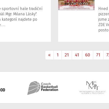
e sportovní hale tradiční
Hned 
ál Mgr. Milana Lásky".
pizzer
h kategorií najdete po
jsme 
. …
ZDE V
posto
«
1
21
41
60
71
7