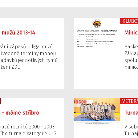
KLUBO
y mužů 2013-14
Minic
ání zápasů 2. ligy mužů
Baske
. Uvedené termíny mohou
Zákla
žadavků jednotlivých týmů.
spolu
žení ZDE.
minic
VETER
 - máme stříbro
Turna
ráčů ročníků 2000 - 2003
V sobo
ního turnaje kategorie U13
Turnaj