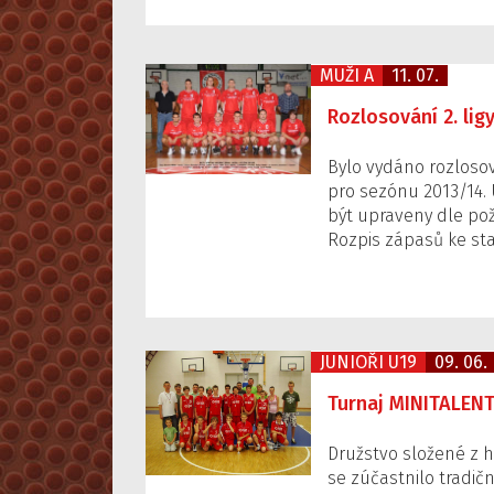
MUŽI A
11. 07.
Rozlosování 2. lig
Bylo vydáno rozlosov
pro sezónu 2013/14
být upraveny dle po
Rozpis zápasů ke sta
JUNIOŘI U19
09. 06.
Turnaj MINITALENT
Družstvo složené z h
se zúčastnilo tradič