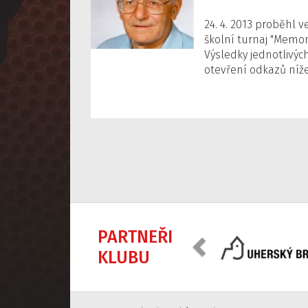
24. 4. 2013 proběhl v
školní turnaj "Memori
Výsledky jednotlivýc
otevření odkazů níže
Předchozí
PARTNEŘI
KLUBU