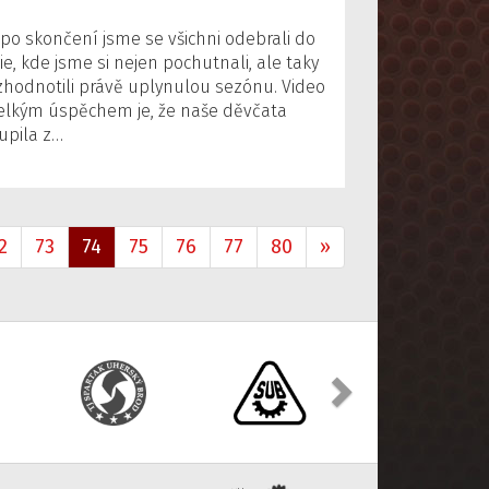
po skončení jsme se všichni odebrali do
ie, kde jsme si nejen pochutnali, ale taky
zhodnotili právě uplynulou sezónu. Video
elkým úspěchem je, že naše děvčata
upila z…
2
73
74
75
76
77
80
»
Další