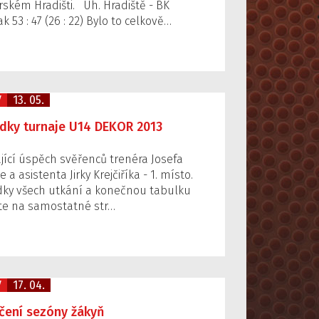
rském Hradišti. Uh. Hradiště - BK
k 53 : 47 (26 : 22) Bylo to celkově…
V
13. 05.
dky turnaje U14 DEKOR 2013
ající úspěch svěřenců trenéra Josefa
e a asistenta Jirky Krejčiříka - 1. místo.
dky všech utkání a konečnou tabulku
te na samostatné str…
V
17. 04.
čení sezóny žákyň