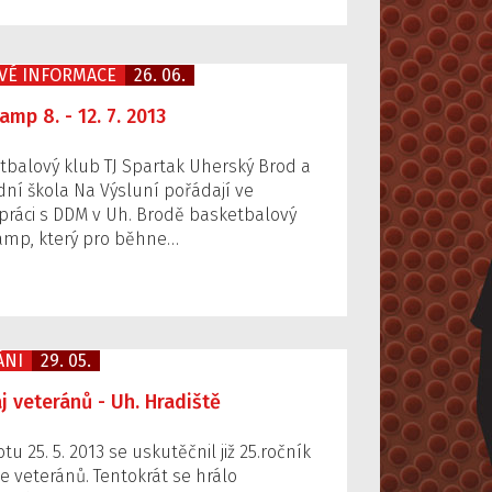
VÉ INFORMACE
26. 06.
amp 8. - 12. 7. 2013
tbalový klub TJ Spartak Uherský Brod a
dní škola Na Výsluní pořádají ve
práci s DDM v Uh. Brodě basketbalový
amp, který pro běhne…
ÁNI
29. 05.
j veteránů - Uh. Hradiště
tu 25. 5. 2013 se uskutěčnil již 25.ročník
e veteránů. Tentokrát se hrálo