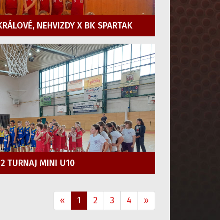
 KRÁLOVÉ, NEHVIZDY X BK SPARTAK
2 TURNAJ MINI U10
«
1
2
3
4
»