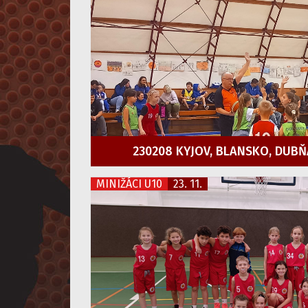
230208 KYJOV, BLANSKO, DUBŇ
MINIŽÁCI U10
23. 11.