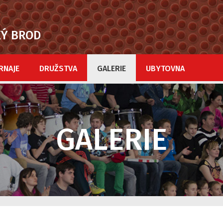
KÝ BROD
RNAJE
DRUŽSTVA
GALERIE
UBYTOVNA
GALERIE