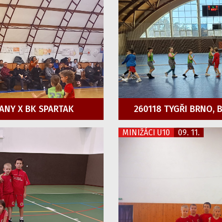
ANY X BK SPARTAK
260118 TYGŘI BRNO,
MINIŽÁCI U10
09. 11.