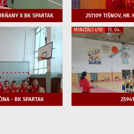
UBŇANY X BK SPARTAK
251109 TIŠNOV, HR.
MINIŽÁCI U10
13. 04.
ČINA - BK SPARTAK
25941