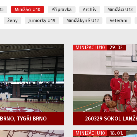
15
Minižáci U10
Přípravka
Archív
Minižáci U13
Ženy
Juniorky U19
Minižákyně U12
Veteráni
MINIŽÁCI U10
29. 03.
 BRNO, TYGŘI BRNO
260329 SOKOL LANŽ
MINIŽÁCI U10
18. 01.