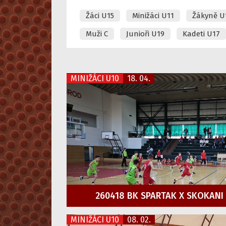
Žáci U15
Minižáci U11
Žákyně U
Muži C
Junioři U19
Kadeti U17
MINIŽÁCI U10
18. 04.
260418 BK SPARTAK X SKOKANI
MINIŽÁCI U10
08. 02.