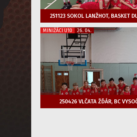
251123 SOKOL LANŽHOT, BASKET D
MINIŽÁCI U10
26. 04.
250426 VLČATA ŽĎÁR, BC VYSO