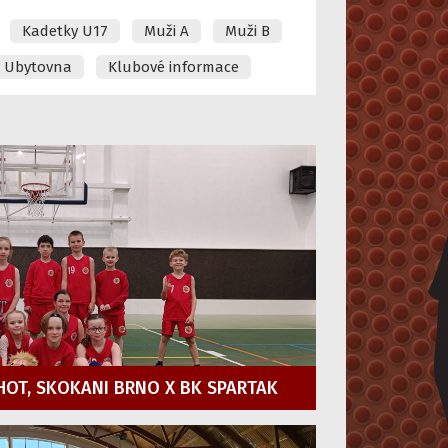
Kadetky U17
Muži A
Muži B
Ubytovna
Klubové informace
HOT, SKOKANI BRNO X BK SPARTAK